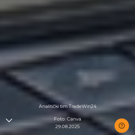
Analitički tim TradeWin24
Foto: Canva
29.08.2025