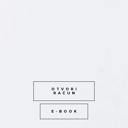
OTVORI
RAČUN
E-BOOK